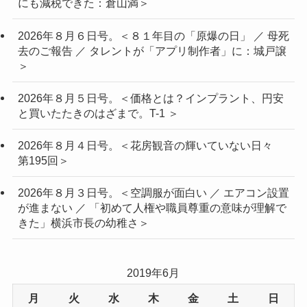
にも減税できた：倉山満＞
2026年８月６日号。＜８１年目の「原爆の日」 ／ 母死
去のご報告 ／ タレントが「アプリ制作者」に：城戸譲
＞
2026年８月５日号。＜価格とは？インプラント、円安
と買いたたきのはざまで。T-1 ＞
2026年８月４日号。＜花房観音の輝いていない日々
第195回＞
2026年８月３日号。＜空調服が面白い ／ エアコン設置
が進まない ／ 「初めて人権や職員尊重の意味が理解で
きた」横浜市長の幼稚さ＞
2019年6月
月
火
水
木
金
土
日