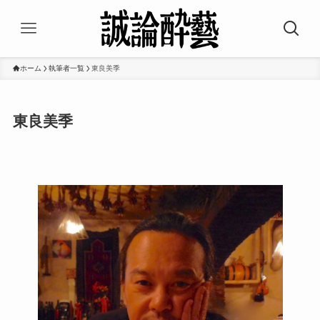
ホーム
執筆者一覧
東良美季
東良美季