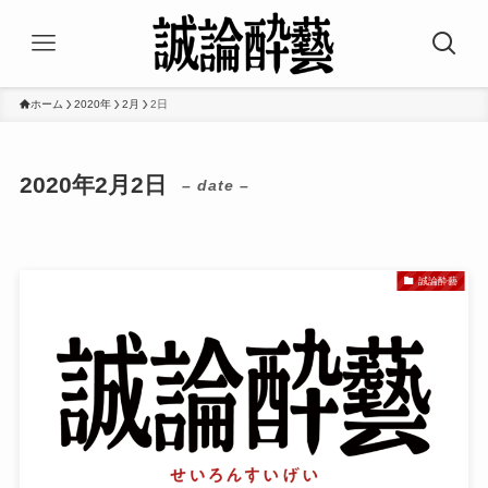
ホーム
2020年
2月
2日
2020年2月2日
– date –
誠論酔藝