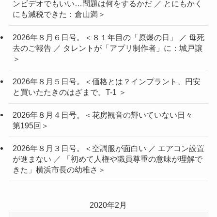
ンビデオでもいい…問題は何をするかだ ／ とにもかく
にも減税できた：倉山満＞
2026年８月６日号。＜８１年目の「原爆の日」 ／ 母死
去のご報告 ／ タレントが「アプリ制作者」に：城戸譲
＞
2026年８月５日号。＜価格とは？インプラント、円安
と買いたたきのはざまで。T-1 ＞
2026年８月４日号。＜花房観音の輝いていない日々
第195回＞
2026年８月３日号。＜空調服が面白い ／ エアコン設置
が進まない ／ 「初めて人権や職員尊重の意味が理解で
きた」横浜市長の幼稚さ＞
2020年2月