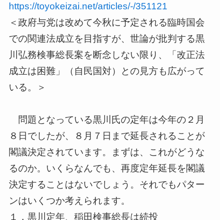
https://toyokeizai.net/article
s/-/351121
＜政府与党は改めて今秋に予定される臨時国会
での関連法成立を目
指すが、世論が批判する黒
川弘務検事総長案を断念しない限り、「
改正法
成立は困難」（自民国対）との見方も広がって
いる。＞
問題となっている黒川氏の定年は今年の２月
８日でしたが、８月７
日まで延長されることが
閣議決定されています。まずは、これがど
うな
るのか。いくらなんでも、再度定年延長を閣議
決定することは
ないでしょう。それでもパター
ンはいくつか考えられます。
１．黒川定年、稲田検事総長は続投