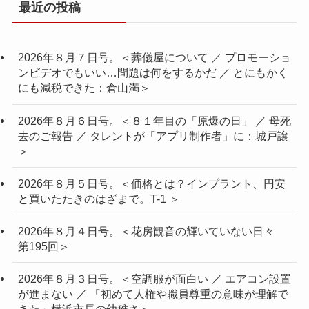
最近の投稿
2026年８月７日号。＜葬儀屋について ／ プロモーショ
ンビデオでもいい…問題は何をするかだ ／ とにもかく
にも減税できた：倉山満＞
2026年８月６日号。＜８１年目の「原爆の日」 ／ 母死
去のご報告 ／ タレントが「アプリ制作者」に：城戸譲
＞
2026年８月５日号。＜価格とは？インプラント、円安
と買いたたきのはざまで。T-1 ＞
2026年８月４日号。＜花房観音の輝いていない日々
第195回＞
2026年８月３日号。＜空調服が面白い ／ エアコン設置
が進まない ／ 「初めて人権や職員尊重の意味が理解で