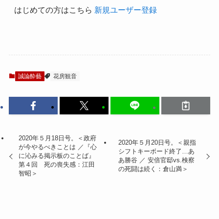
はじめての方はこちら
新規ユーザー登録
誠論酔藝
花房観音
2020年５月18日号。＜政府
2020年５月20日号。＜親指
が今やるべきことは ／『心
シフトキーボード終了…あ
に沁みる掲示板のことば』
あ勝谷 ／ 安倍官邸vs.検察
第４回 死の喪失感：江田
の死闘は続く：倉山満＞
智昭＞