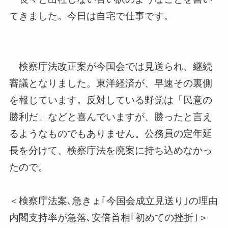
てきました。今日は自
宅で仕事です。
検察庁法改正案が今国会では見送られ、継続
審議となりました。東
洋経済が、早速その裏側
を報じています。反対している野党は「民
意の
勝利だ」などと喜んでいますが、勝ったと言え
るようなもので
もありません。公務員の定年延
長を分けて、検察庁法を廃案に持ち
込めなかっ
たので。
＜検察庁法案､急きょ｢今国会成立見送り｣の理由
内閣支持率が急落､安倍首相｢初めての挫折｣＞