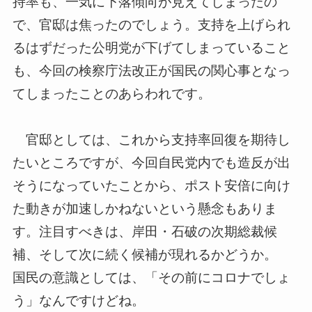
持率も、一気に下落
傾向が見えてしまったの
で、官邸は焦ったのでしょう。支持を上げ
られ
るはずだった公明党が下げてしまっていること
も、今回の検察
庁法改正が国民の関心事となっ
てしまったことのあらわれです。
官邸としては、これから支持率回復を期待し
たいところですが、今
回自民党内でも造反が出
そうになっていたことから、ポスト安倍に
向け
た動きが加速しかねないという懸念もありま
す。注目すべきは
、岸田・石破の次期総裁候
補、そして次に続く候補が現れるかどう
か。
国民の意識としては、「その前にコロナでしょ
う」なんですけどね
。