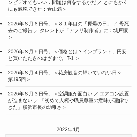
ンビデオでもいい…問題は何をするかだ ／ とにもかく
にも減税できた：倉山満＞
2026年８月６日号。＜８１年目の「原爆の日」 ／ 母死
去のご報告 ／ タレントが「アプリ制作者」に：城戸譲
＞
2026年８月５日号。＜価格とは？インプラント、円安
と買いたたきのはざまで。T-1 ＞
2026年８月４日号。＜花房観音の輝いていない日々
第195回＞
2026年８月３日号。＜空調服が面白い ／ エアコン設置
が進まない ／ 「初めて人権や職員尊重の意味が理解で
きた」横浜市長の幼稚さ＞
2022年4月