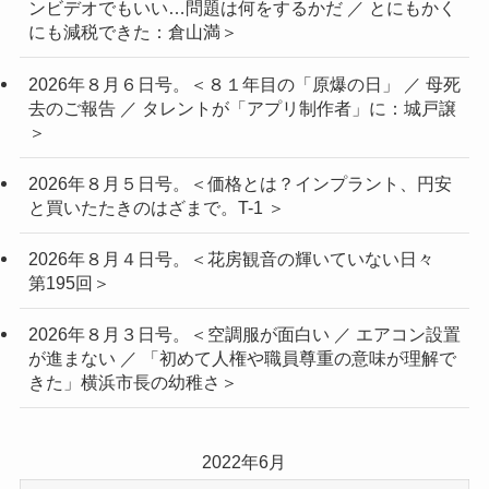
ンビデオでもいい…問題は何をするかだ ／ とにもかく
にも減税できた：倉山満＞
2026年８月６日号。＜８１年目の「原爆の日」 ／ 母死
去のご報告 ／ タレントが「アプリ制作者」に：城戸譲
＞
2026年８月５日号。＜価格とは？インプラント、円安
と買いたたきのはざまで。T-1 ＞
2026年８月４日号。＜花房観音の輝いていない日々
第195回＞
2026年８月３日号。＜空調服が面白い ／ エアコン設置
が進まない ／ 「初めて人権や職員尊重の意味が理解で
きた」横浜市長の幼稚さ＞
2022年6月