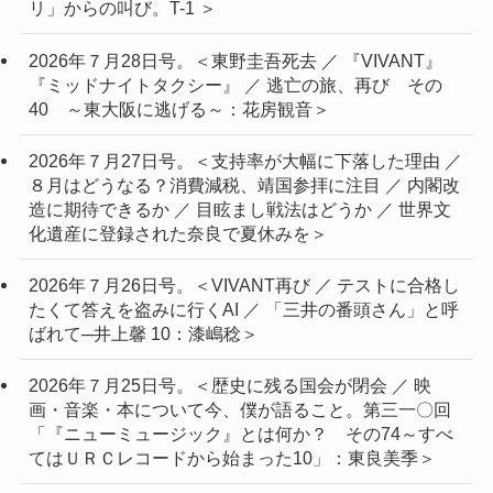
リ」からの叫び。T-1 ＞
2026年７月28日号。＜東野圭吾死去 ／ 『VIVANT』
『ミッドナイトタクシー』 ／ 逃亡の旅、再び その
40 ～東大阪に逃げる～：花房観音＞
2026年７月27日号。＜支持率が大幅に下落した理由 ／
８月はどうなる？消費減税、靖国参拝に注目 ／ 内閣改
造に期待できるか ／ 目眩まし戦法はどうか ／ 世界文
化遺産に登録された奈良で夏休みを＞
2026年７月26日号。＜VIVANT再び ／ テストに合格し
たくて答えを盗みに行くAI ／ 「三井の番頭さん」と呼
ばれて─井上馨 10：漆嶋稔＞
2026年７月25日号。＜歴史に残る国会が閉会 ／ 映
画・音楽・本について今、僕が語ること。第三一〇回
「『ニューミュージック』とは何か？ その74～すべ
てはＵＲＣレコードから始まった10」：東良美季＞