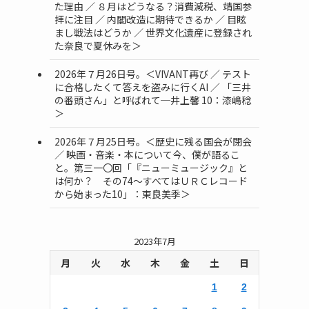
た理由 ／ ８月はどうなる？消費減税、靖国参
拝に注目 ／ 内閣改造に期待できるか ／ 目眩
まし戦法はどうか ／ 世界文化遺産に登録され
た奈良で夏休みを＞
2026年７月26日号。＜VIVANT再び ／ テスト
に合格したくて答えを盗みに行くAI ／ 「三井
の番頭さん」と呼ばれて─井上馨 10：漆嶋稔
＞
2026年７月25日号。＜歴史に残る国会が閉会
／ 映画・音楽・本について今、僕が語るこ
と。第三一〇回「『ニューミュージック』と
は何か？ その74～すべてはＵＲＣレコード
から始まった10」：東良美季＞
2023年7月
月
火
水
木
金
土
日
1
2