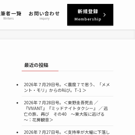
新規登録
執筆者一覧
お問い合わせ
Writers
inquiry
Membership
最近の投稿
2026年７月29日号。＜震度７で思う、「メメ
ント・モリ」からの叫び。T-1 ＞
2026年７月28日号。＜東野圭吾死去 ／
『VIVANT』『ミッドナイトタクシー』 ／ 逃
亡の旅、再び その40 ～東大阪に逃げる
～：花房観音＞
2026年７月27日号。＜支持率が大幅に下落し