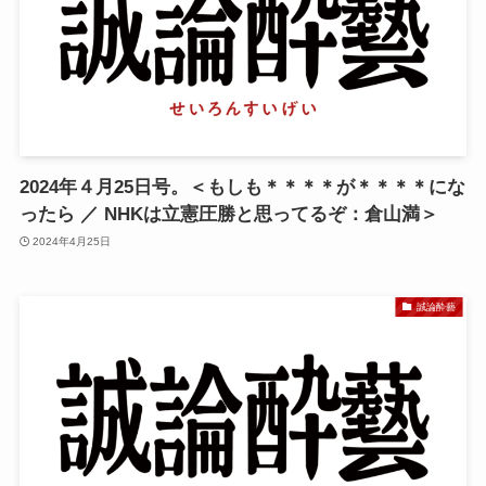
2024年４月25日号。＜もしも＊＊＊＊が＊＊＊＊にな
ったら ／ NHKは立憲圧勝と思ってるぞ：倉山満＞
2024年4月25日
誠論酔藝