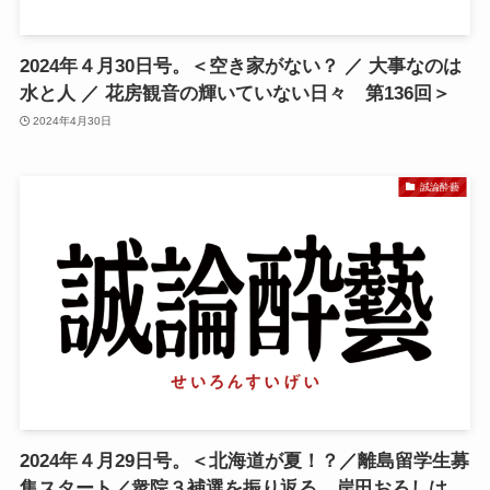
2024年４月30日号。＜空き家がない？ ／ 大事なのは
水と人 ／ 花房観音の輝いていない日々 第136回＞
2024年4月30日
誠論酔藝
2024年４月29日号。＜北海道が夏！？／離島留学生募
集スタート／衆院３補選を振り返る 岸田おろしは、