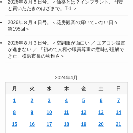
2026年８月５日号。＜価格とは？インプラント、円安
と買いたたきのはざまで。T-1 ＞
2026年８月４日号。＜花房観音の輝いていない日々
第195回＞
2026年８月３日号。＜空調服が面白い ／ エアコン設置
が進まない ／ 「初めて人権や職員尊重の意味が理解で
きた」横浜市長の幼稚さ＞
2024年4月
月
火
水
木
金
土
日
1
2
3
4
5
6
7
8
9
10
11
12
13
14
15
16
17
18
19
20
21