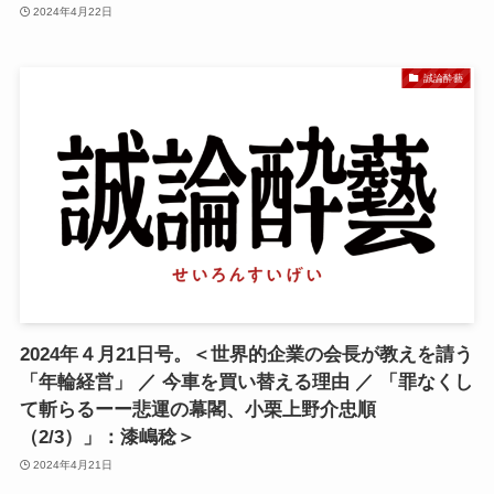
2024年4月22日
誠論酔藝
2024年４月21日号。＜世界的企業の会長が教えを請う
「年輪経営」 ／ 今車を買い替える理由 ／ 「罪なくし
て斬らるーー悲運の幕閣、小栗上野介忠順
（2/3）」：漆嶋稔＞
2024年4月21日