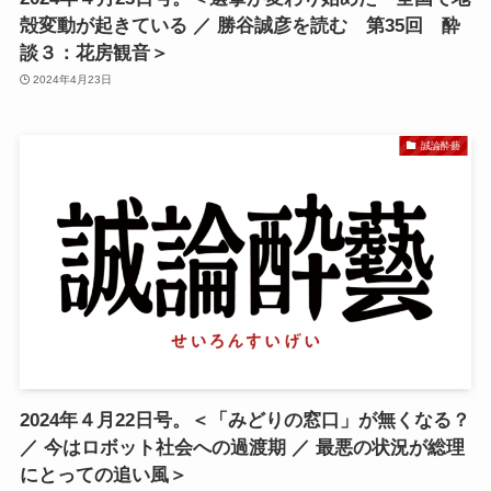
殻変動が起きている ／ 勝谷誠彦を読む 第35回 酔
談３：花房観音＞
2024年4月23日
誠論酔藝
2024年４月22日号。＜「みどりの窓口」が無くなる？
／ 今はロボット社会への過渡期 ／ 最悪の状況が総理
にとっての追い風＞