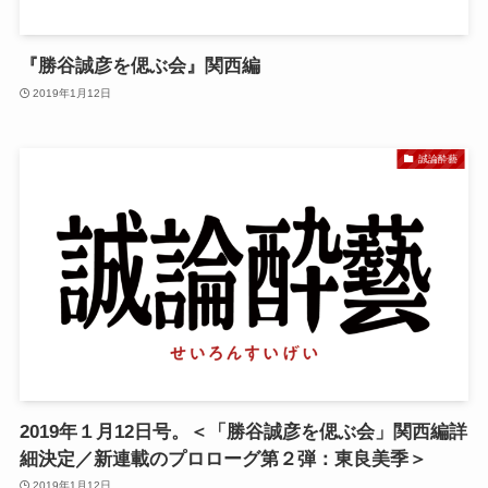
『勝谷誠彦を偲ぶ会』関西編
2019年1月12日
誠論酔藝
2019年１月12日号。＜「勝谷誠彦を偲ぶ会」関西編詳
細決定／新連載のプロローグ第２弾：東良美季＞
2019年1月12日