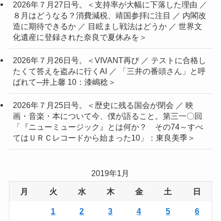
2026年７月27日号。＜支持率が大幅に下落した理由 ／
８月はどうなる？消費減税、靖国参拝に注目 ／ 内閣改
造に期待できるか ／ 目眩まし戦法はどうか ／ 世界文
化遺産に登録された奈良で夏休みを＞
2026年７月26日号。＜VIVANT再び ／ テストに合格し
たくて答えを盗みに行くAI ／ 「三井の番頭さん」と呼
ばれて─井上馨 10：漆嶋稔＞
2026年７月25日号。＜歴史に残る国会が閉会 ／ 映
画・音楽・本について今、僕が語ること。第三一〇回
「『ニューミュージック』とは何か？ その74～すべ
てはＵＲＣレコードから始まった10」：東良美季＞
2019年1月
月
火
水
木
金
土
日
1
2
3
4
5
6