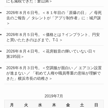
にも減税できた：倉山満＞
2026年８月６日号。＜８１年目の「原爆の日」 ／ 母死
去のご報告 ／ タレントが「アプリ制作者」に：城戸譲
＞
2026年８月５日号。＜価格とは？インプラント、円安
と買いたたきのはざまで。T-1 ＞
2026年８月４日号。＜花房観音の輝いていない日々
第195回＞
2026年８月３日号。＜空調服が面白い ／ エアコン設置
が進まない ／ 「初めて人権や職員尊重の意味が理解で
きた」横浜市長の幼稚さ＞
2019年7月
月
火
水
木
金
土
日