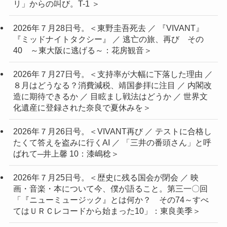
リ」からの叫び。T-1 ＞
2026年７月28日号。＜東野圭吾死去 ／ 『VIVANT』
『ミッドナイトタクシー』 ／ 逃亡の旅、再び その
40 ～東大阪に逃げる～：花房観音＞
2026年７月27日号。＜支持率が大幅に下落した理由 ／
８月はどうなる？消費減税、靖国参拝に注目 ／ 内閣改
造に期待できるか ／ 目眩まし戦法はどうか ／ 世界文
化遺産に登録された奈良で夏休みを＞
2026年７月26日号。＜VIVANT再び ／ テストに合格し
たくて答えを盗みに行くAI ／ 「三井の番頭さん」と呼
ばれて─井上馨 10：漆嶋稔＞
2026年７月25日号。＜歴史に残る国会が閉会 ／ 映
画・音楽・本について今、僕が語ること。第三一〇回
「『ニューミュージック』とは何か？ その74～すべ
てはＵＲＣレコードから始まった10」：東良美季＞