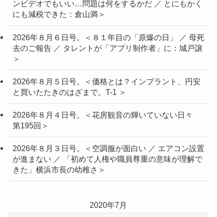
ンビデオでもいい…問題は何をするかだ ／ とにもかく
にも減税できた：倉山満＞
2026年８月６日号。＜８１年目の「原爆の日」 ／ 母死
去のご報告 ／ タレントが「アプリ制作者」に：城戸譲
＞
2026年８月５日号。＜価格とは？インプラント、円安
と買いたたきのはざまで。T-1 ＞
2026年８月４日号。＜花房観音の輝いていない日々
第195回＞
2026年８月３日号。＜空調服が面白い ／ エアコン設置
が進まない ／ 「初めて人権や職員尊重の意味が理解で
きた」横浜市長の幼稚さ＞
2020年7月