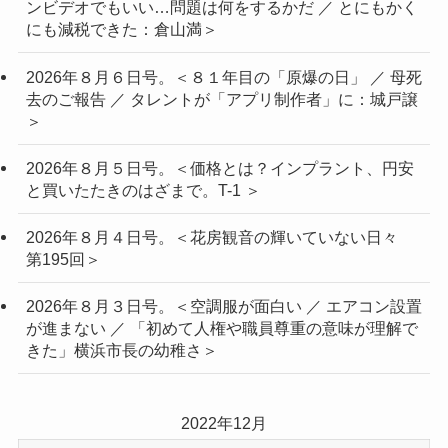
ンビデオでもいい…問題は何をするかだ ／ とにもかく
にも減税できた：倉山満＞
2026年８月６日号。＜８１年目の「原爆の日」 ／ 母死
去のご報告 ／ タレントが「アプリ制作者」に：城戸譲
＞
2026年８月５日号。＜価格とは？インプラント、円安
と買いたたきのはざまで。T-1 ＞
2026年８月４日号。＜花房観音の輝いていない日々
第195回＞
2026年８月３日号。＜空調服が面白い ／ エアコン設置
が進まない ／ 「初めて人権や職員尊重の意味が理解で
きた」横浜市長の幼稚さ＞
2022年12月