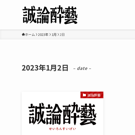
ホーム
2023年
1月
2日
2023年1月2日
– date –
誠論酔藝