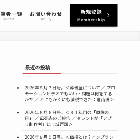
新規登録
執筆者一覧
お問い合わせ
Writers
inquiry
Membership
最近の投稿
2026年８月７日号。＜葬儀屋について ／ プロ
モーションビデオでもいい…問題は何をする
かだ ／ とにもかくにも減税できた：倉山満＞
2026年８月６日号。＜８１年目の「原爆の
日」 ／ 母死去のご報告 ／ タレントが「アプ
リ制作者」に：城戸譲＞
2026年８月５日号。＜価格とは？インプラン