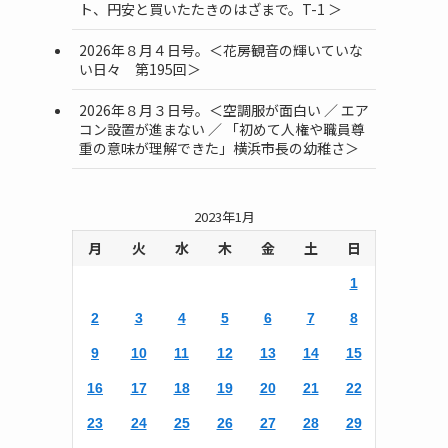
ト、円安と買いたたきのはざまで。T-1 ＞
2026年８月４日号。＜花房観音の輝いていな
い日々 第195回＞
2026年８月３日号。＜空調服が面白い ／ エア
コン設置が進まない ／ 「初めて人権や職員尊
重の意味が理解できた」横浜市長の幼稚さ＞
2023年1月
月
火
水
木
金
土
日
1
2
3
4
5
6
7
8
9
10
11
12
13
14
15
16
17
18
19
20
21
22
23
24
25
26
27
28
29