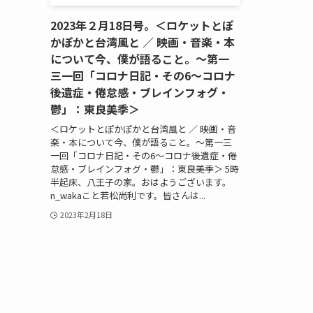
2023年２月18日号。＜ロケットとぽ
かぽかと台湾風と ／ 映画・音楽・本
について今、僕が語ること。～第一
三一回「コロナ日記・その6～コロナ
後遺症・倦怠感・ブレインフォグ・
鬱」：東良美季＞
＜ロケットとぽかぽかと台湾風と ／ 映画・音
楽・本について今、僕が語ること。～第一三
一回「コロナ日記・その6～コロナ後遺症・倦
怠感・ブレインフォグ・鬱」：東良美季＞ 5時
半起床、八王子の家。おはようございます。
n_wakaこと若松尚利です。皆さんは...
2023年2月18日