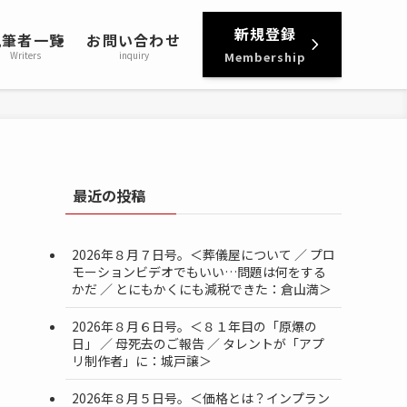
新規登録
執筆者一覧
お問い合わせ
Writers
inquiry
Membership
最近の投稿
2026年８月７日号。＜葬儀屋について ／ プロ
モーションビデオでもいい…問題は何をする
かだ ／ とにもかくにも減税できた：倉山満＞
2026年８月６日号。＜８１年目の「原爆の
日」 ／ 母死去のご報告 ／ タレントが「アプ
リ制作者」に：城戸譲＞
2026年８月５日号。＜価格とは？インプラン