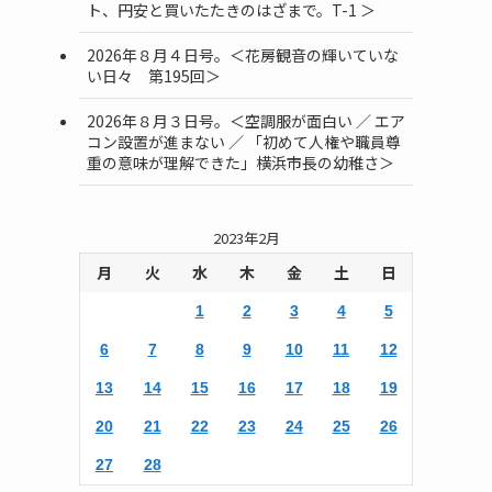
ト、円安と買いたたきのはざまで。T-1 ＞
2026年８月４日号。＜花房観音の輝いていな
い日々 第195回＞
2026年８月３日号。＜空調服が面白い ／ エア
コン設置が進まない ／ 「初めて人権や職員尊
重の意味が理解できた」横浜市長の幼稚さ＞
2023年2月
月
火
水
木
金
土
日
1
2
3
4
5
6
7
8
9
10
11
12
13
14
15
16
17
18
19
20
21
22
23
24
25
26
27
28