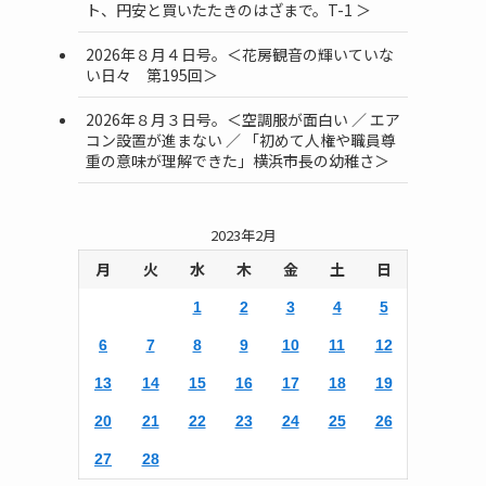
ト、円安と買いたたきのはざまで。T-1 ＞
2026年８月４日号。＜花房観音の輝いていな
い日々 第195回＞
2026年８月３日号。＜空調服が面白い ／ エア
コン設置が進まない ／ 「初めて人権や職員尊
重の意味が理解できた」横浜市長の幼稚さ＞
2023年2月
月
火
水
木
金
土
日
1
2
3
4
5
6
7
8
9
10
11
12
13
14
15
16
17
18
19
20
21
22
23
24
25
26
27
28