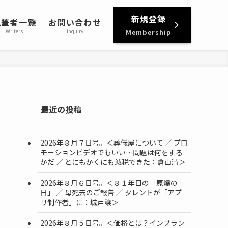
新規登録
執筆者一覧
お問い合わせ
Writers
inquiry
Membership
最近の投稿
2026年８月７日号。＜葬儀屋について ／ プロ
モーションビデオでもいい…問題は何をする
かだ ／ とにもかくにも減税できた：倉山満＞
2026年８月６日号。＜８１年目の「原爆の
日」 ／ 母死去のご報告 ／ タレントが「アプ
リ制作者」に：城戸譲＞
2026年８月５日号。＜価格とは？インプラン