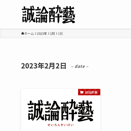
ホーム
2023年
2月
2日
2023年2月2日
– date –
誠論酔藝