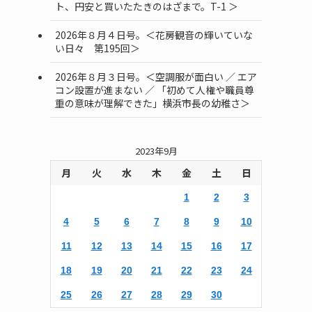
ト、円安と買いたたきのはざまで。T-1 ＞
2026年８月４日号。＜花房観音の輝いていな
い日々 第195回＞
2026年８月３日号。＜空調服が面白い ／ エア
コン設置が進まない ／ 「初めて人権や職員尊
重の意味が理解できた」横浜市長の幼稚さ＞
2023年9月
月
火
水
木
金
土
日
1
2
3
4
5
6
7
8
9
10
11
12
13
14
15
16
17
18
19
20
21
22
23
24
25
26
27
28
29
30