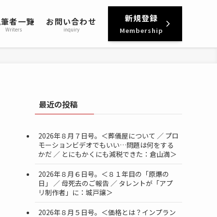
新規登録
執筆者一覧
お問い合わせ
Writers
inquiry
Membership
最近の投稿
2026年８月７日号。＜葬儀屋について ／ プロ
モーションビデオでもいい…問題は何をする
かだ ／ とにもかくにも減税できた：倉山満＞
2026年８月６日号。＜８１年目の「原爆の
日」 ／ 母死去のご報告 ／ タレントが「アプ
リ制作者」に：城戸譲＞
2026年８月５日号。＜価格とは？インプラン