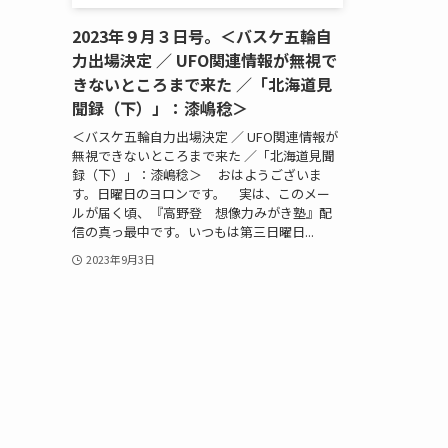
2023年９月３日号。＜バスケ五輪自
力出場決定 ／ UFO関連情報が無視で
きないところまで来た ／「北海道見
聞録（下）」：漆嶋稔＞
＜バスケ五輪自力出場決定 ／ UFO関連情報が
無視できないところまで来た ／「北海道見聞
録（下）」：漆嶋稔＞ おはようございま
す。日曜日のヨロンです。 実は、このメー
ルが届く頃、『高野登 想像力みがき塾』配
信の真っ最中です。いつもは第三日曜日...
2023年9月3日