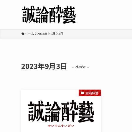
ホーム
2023年
9月
3日
2023年9月3日
– date –
誠論酔藝