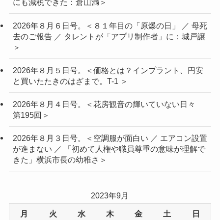
にも減税できた：倉山満＞
2026年８月６日号。＜８１年目の「原爆の日」 ／ 母死
去のご報告 ／ タレントが「アプリ制作者」に：城戸譲
＞
2026年８月５日号。＜価格とは？インプラント、円安
と買いたたきのはざまで。T-1 ＞
2026年８月４日号。＜花房観音の輝いていない日々
第195回＞
2026年８月３日号。＜空調服が面白い ／ エアコン設置
が進まない ／ 「初めて人権や職員尊重の意味が理解で
きた」横浜市長の幼稚さ＞
2023年9月
月
火
水
木
金
土
日