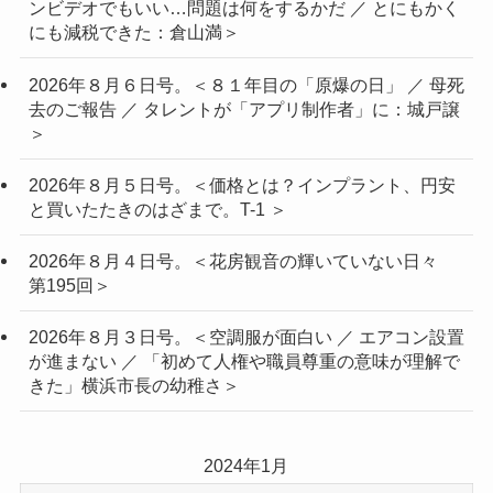
ンビデオでもいい…問題は何をするかだ ／ とにもかく
にも減税できた：倉山満＞
2026年８月６日号。＜８１年目の「原爆の日」 ／ 母死
去のご報告 ／ タレントが「アプリ制作者」に：城戸譲
＞
2026年８月５日号。＜価格とは？インプラント、円安
と買いたたきのはざまで。T-1 ＞
2026年８月４日号。＜花房観音の輝いていない日々
第195回＞
2026年８月３日号。＜空調服が面白い ／ エアコン設置
が進まない ／ 「初めて人権や職員尊重の意味が理解で
きた」横浜市長の幼稚さ＞
2024年1月