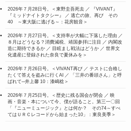
2026年７月28日号。＜東野圭吾死去 ／ 『VIVANT』
『ミッドナイトタクシー』 ／ 逃亡の旅、再び その
40 ～東大阪に逃げる～：花房観音＞
2026年７月27日号。＜支持率が大幅に下落した理由 ／
８月はどうなる？消費減税、靖国参拝に注目 ／ 内閣改
造に期待できるか ／ 目眩まし戦法はどうか ／ 世界文
化遺産に登録された奈良で夏休みを＞
2026年７月26日号。＜VIVANT再び ／ テストに合格し
たくて答えを盗みに行くAI ／ 「三井の番頭さん」と呼
ばれて─井上馨 10：漆嶋稔＞
2026年７月25日号。＜歴史に残る国会が閉会 ／ 映
画・音楽・本について今、僕が語ること。第三一〇回
「『ニューミュージック』とは何か？ その74～すべ
てはＵＲＣレコードから始まった10」：東良美季＞