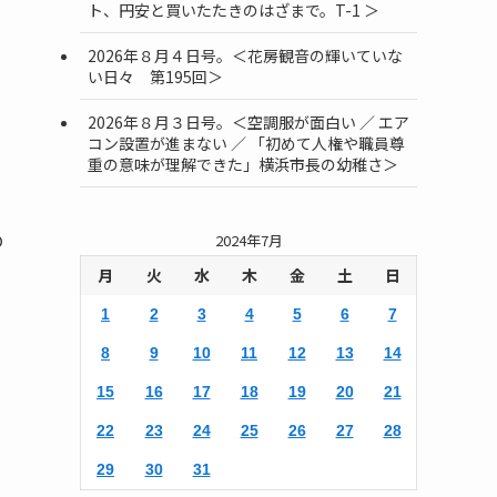
ト、円安と買いたたきのはざまで。T-1 ＞
2026年８月４日号。＜花房観音の輝いていな
い日々 第195回＞
2026年８月３日号。＜空調服が面白い ／ エア
コン設置が進まない ／ 「初めて人権や職員尊
重の意味が理解できた」横浜市長の幼稚さ＞
の
2024年7月
月
火
水
木
金
土
日
1
2
3
4
5
6
7
ク
8
9
10
11
12
13
14
15
16
17
18
19
20
21
22
23
24
25
26
27
28
29
30
31