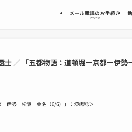
メール購読のお手続き
Process
還士 ／ 「五都物語：道頓堀ー京都ー伊勢
都ー伊勢ー松阪ー桑名（6/6）」：漆嶋稔＞