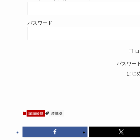
パスワード
ロ
パスワー
はじ
誠論酔藝
漆嶋稔