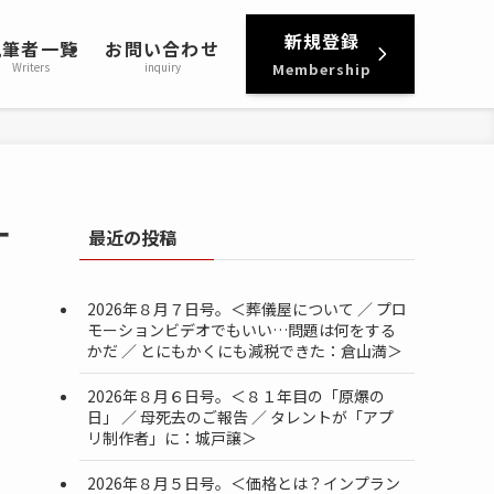
新規登録
執筆者一覧
お問い合わせ
Writers
inquiry
Membership
ー
最近の投稿
2026年８月７日号。＜葬儀屋について ／ プロ
モーションビデオでもいい…問題は何をする
かだ ／ とにもかくにも減税できた：倉山満＞
2026年８月６日号。＜８１年目の「原爆の
日」 ／ 母死去のご報告 ／ タレントが「アプ
リ制作者」に：城戸譲＞
2026年８月５日号。＜価格とは？インプラン