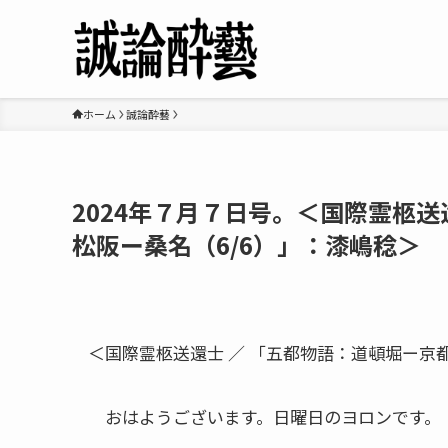
ホーム
誠論酔藝
2024年７月７日号。＜国際霊柩送
松阪ー桑名（6/6）」：漆嶋稔＞
＜国際霊柩送還士 ／ 「五都物語：道頓堀ー京
おはようございます。日曜日のヨロンです。