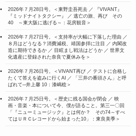
2026年７月28日号。＜東野圭吾死去 ／ 『VIVANT』
『ミッドナイトタクシー』 ／ 逃亡の旅、再び その
40 ～東大阪に逃げる～：花房観音＞
2026年７月27日号。＜支持率が大幅に下落した理由 ／
８月はどうなる？消費減税、靖国参拝に注目 ／ 内閣改
造に期待できるか ／ 目眩まし戦法はどうか ／ 世界文
化遺産に登録された奈良で夏休みを＞
2026年７月26日号。＜VIVANT再び ／ テストに合格し
たくて答えを盗みに行くAI ／ 「三井の番頭さん」と呼
ばれて─井上馨 10：漆嶋稔＞
2026年７月25日号。＜歴史に残る国会が閉会 ／ 映
画・音楽・本について今、僕が語ること。第三一〇回
「『ニューミュージック』とは何か？ その74～すべ
てはＵＲＣレコードから始まった10」：東良美季＞