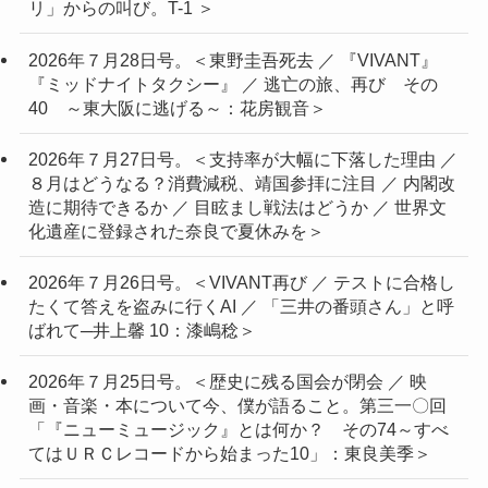
リ」からの叫び。T-1 ＞
2026年７月28日号。＜東野圭吾死去 ／ 『VIVANT』
『ミッドナイトタクシー』 ／ 逃亡の旅、再び その
40 ～東大阪に逃げる～：花房観音＞
2026年７月27日号。＜支持率が大幅に下落した理由 ／
８月はどうなる？消費減税、靖国参拝に注目 ／ 内閣改
造に期待できるか ／ 目眩まし戦法はどうか ／ 世界文
化遺産に登録された奈良で夏休みを＞
2026年７月26日号。＜VIVANT再び ／ テストに合格し
たくて答えを盗みに行くAI ／ 「三井の番頭さん」と呼
ばれて─井上馨 10：漆嶋稔＞
2026年７月25日号。＜歴史に残る国会が閉会 ／ 映
画・音楽・本について今、僕が語ること。第三一〇回
「『ニューミュージック』とは何か？ その74～すべ
てはＵＲＣレコードから始まった10」：東良美季＞