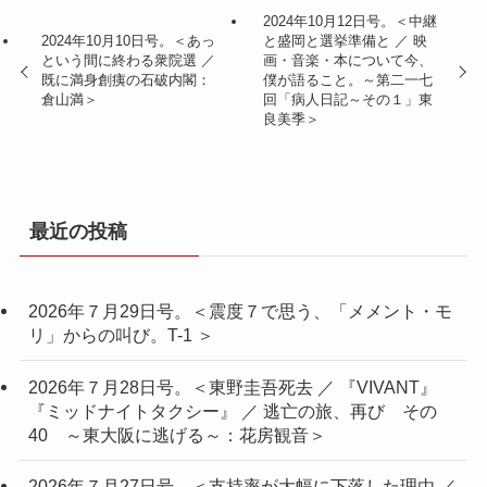
2024年10月12日号。＜中継
2024年10月10日号。＜あっ
と盛岡と選挙準備と ／ 映
という間に終わる衆院選 ／
画・音楽・本について今、
既に満身創痍の石破内閣：
僕が語ること。～第二一七
倉山満＞
回「病人日記～その１」東
良美季＞
最近の投稿
2026年７月29日号。＜震度７で思う、「メメント・モ
リ」からの叫び。T-1 ＞
2026年７月28日号。＜東野圭吾死去 ／ 『VIVANT』
『ミッドナイトタクシー』 ／ 逃亡の旅、再び その
40 ～東大阪に逃げる～：花房観音＞
2026年７月27日号。＜支持率が大幅に下落した理由 ／