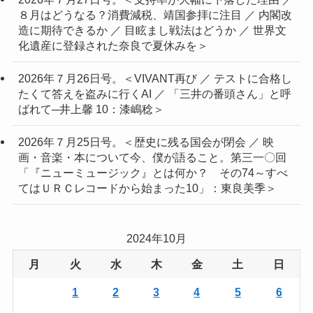
８月はどうなる？消費減税、靖国参拝に注目 ／ 内閣改
造に期待できるか ／ 目眩まし戦法はどうか ／ 世界文
化遺産に登録された奈良で夏休みを＞
2026年７月26日号。＜VIVANT再び ／ テストに合格し
たくて答えを盗みに行くAI ／ 「三井の番頭さん」と呼
ばれて─井上馨 10：漆嶋稔＞
2026年７月25日号。＜歴史に残る国会が閉会 ／ 映
画・音楽・本について今、僕が語ること。第三一〇回
「『ニューミュージック』とは何か？ その74～すべ
てはＵＲＣレコードから始まった10」：東良美季＞
2024年10月
月
火
水
木
金
土
日
1
2
3
4
5
6