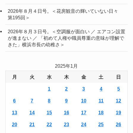
2026年８月４日号。＜花房観音の輝いていない日々
第195回＞
2026年８月３日号。＜空調服が面白い ／ エアコン設置
が進まない ／ 「初めて人権や職員尊重の意味が理解で
きた」横浜市長の幼稚さ＞
2025年1月
月
火
水
木
金
土
日
1
2
3
4
5
6
7
8
9
10
11
12
13
14
15
16
17
18
19
20
21
22
23
24
25
26