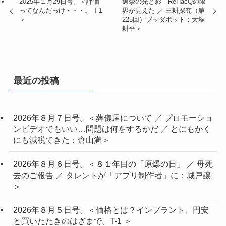
2025年１月29日号。＜評価
選挙の光と影 ReHacQの限
ってなんだっけ・・・。 T-1
界が見えた ／ 三耕探究（第
＞
225回）ブッダボット：大塚
耕平＞
最近の投稿
2026年８月７日号。＜葬儀屋について ／ プロモーショ
ンビデオでもいい…問題は何をするかだ ／ とにもかく
にも減税できた：倉山満＞
2026年８月６日号。＜８１年目の「原爆の日」 ／ 母死
去のご報告 ／ タレントが「アプリ制作者」に：城戸譲
＞
2026年８月５日号。＜価格とは？インプラント、円安
と買いたたきのはざまで。T-1 ＞