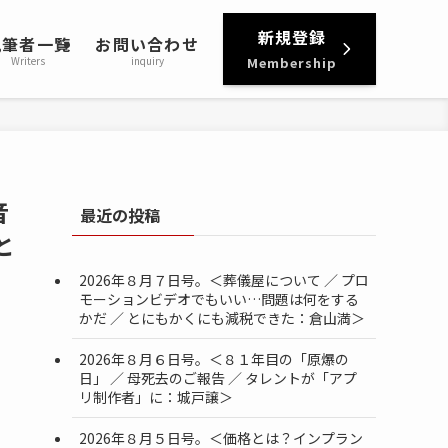
新規登録
執筆者一覧
お問い合わせ
Writers
inquiry
Membership
音
最近の投稿
と
2026年８月７日号。＜葬儀屋について ／ プロ
モーションビデオでもいい…問題は何をする
かだ ／ とにもかくにも減税できた：倉山満＞
2026年８月６日号。＜８１年目の「原爆の
日」 ／ 母死去のご報告 ／ タレントが「アプ
リ制作者」に：城戸譲＞
2026年８月５日号。＜価格とは？インプラン