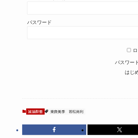
パスワード
ロ
パスワー
はじ
誠論酔藝
東良美季
若松尚利