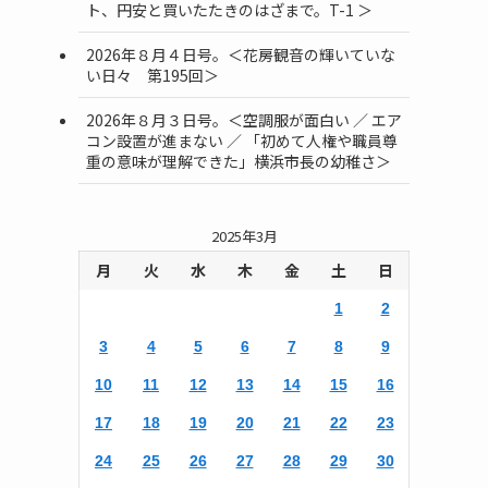
ト、円安と買いたたきのはざまで。T-1 ＞
2026年８月４日号。＜花房観音の輝いていな
い日々 第195回＞
2026年８月３日号。＜空調服が面白い ／ エア
コン設置が進まない ／ 「初めて人権や職員尊
重の意味が理解できた」横浜市長の幼稚さ＞
2025年3月
月
火
水
木
金
土
日
1
2
ク
3
4
5
6
7
8
9
10
11
12
13
14
15
16
17
18
19
20
21
22
23
24
25
26
27
28
29
30