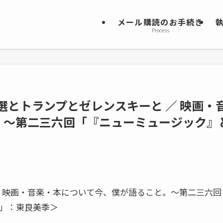
メール購読のお手続き
Process
選とトランプとゼレンスキーと ／ 映画・
。～第二三六回「『ニューミュージック』
／ 映画・音楽・本について今、僕が語ること。～第二三六回
3」：東良美季＞