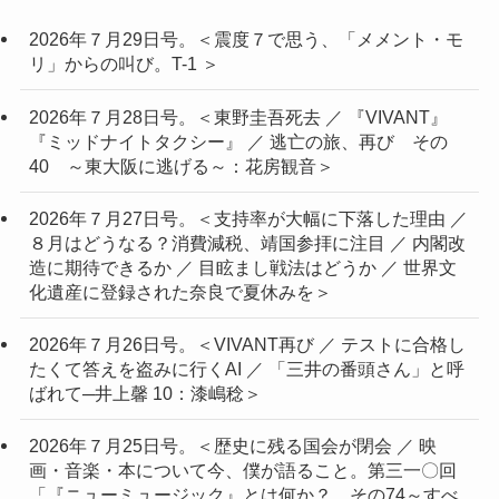
2026年７月29日号。＜震度７で思う、「メメント・モ
リ」からの叫び。T-1 ＞
2026年７月28日号。＜東野圭吾死去 ／ 『VIVANT』
『ミッドナイトタクシー』 ／ 逃亡の旅、再び その
40 ～東大阪に逃げる～：花房観音＞
2026年７月27日号。＜支持率が大幅に下落した理由 ／
８月はどうなる？消費減税、靖国参拝に注目 ／ 内閣改
造に期待できるか ／ 目眩まし戦法はどうか ／ 世界文
化遺産に登録された奈良で夏休みを＞
2026年７月26日号。＜VIVANT再び ／ テストに合格し
たくて答えを盗みに行くAI ／ 「三井の番頭さん」と呼
ばれて─井上馨 10：漆嶋稔＞
2026年７月25日号。＜歴史に残る国会が閉会 ／ 映
画・音楽・本について今、僕が語ること。第三一〇回
「『ニューミュージック』とは何か？ その74～すべ