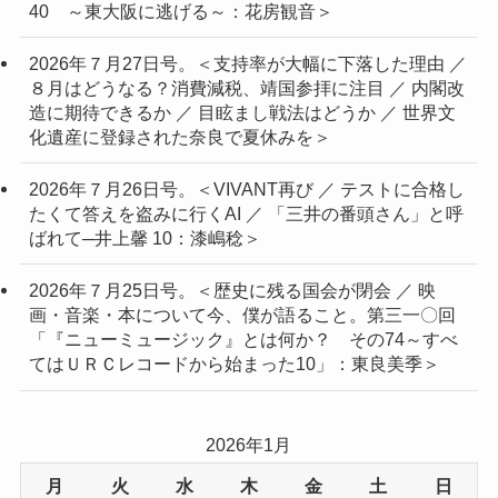
40 ～東大阪に逃げる～：花房観音＞
2026年７月27日号。＜支持率が大幅に下落した理由 ／
８月はどうなる？消費減税、靖国参拝に注目 ／ 内閣改
造に期待できるか ／ 目眩まし戦法はどうか ／ 世界文
化遺産に登録された奈良で夏休みを＞
2026年７月26日号。＜VIVANT再び ／ テストに合格し
たくて答えを盗みに行くAI ／ 「三井の番頭さん」と呼
ばれて─井上馨 10：漆嶋稔＞
2026年７月25日号。＜歴史に残る国会が閉会 ／ 映
画・音楽・本について今、僕が語ること。第三一〇回
「『ニューミュージック』とは何か？ その74～すべ
てはＵＲＣレコードから始まった10」：東良美季＞
2026年1月
月
火
水
木
金
土
日