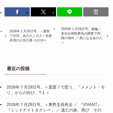
2026年１月26日号。後編＜
2026年１月25日号。＜選挙
各社比例投票先の調査で同
で注目、あの人この人 / 岩倉
様の傾向 ／ 気になるあの人
具視の人生行路 その14＞
＞
最近の投稿
2026年７月29日号。＜震度７で思う、「メメント・モ
リ」からの叫び。T-1 ＞
2026年７月28日号。＜東野圭吾死去 ／ 『VIVANT』
『ミッドナイトタクシー』 ／ 逃亡の旅、再び その