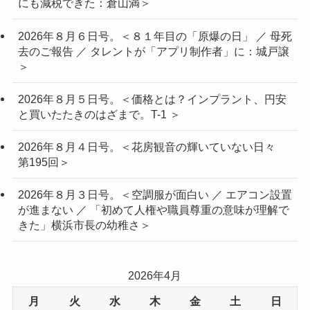
にも減税できた：倉山満＞
2026年８月６日号。＜８１年目の「原爆の日」 ／ 母死
去のご報告 ／ タレントが「アプリ制作者」に：城戸譲
＞
2026年８月５日号。＜価格とは？インプラント、円安
と買いたたきのはざまで。T-1 ＞
2026年８月４日号。＜花房観音の輝いていない日々
第195回＞
2026年８月３日号。＜空調服が面白い ／ エアコン設置
が進まない ／ 「初めて人権や職員尊重の意味が理解で
きた」横浜市長の幼稚さ＞
2026年4月
月
火
水
木
金
土
日