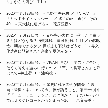
リ」からの叫び。T-1 ＞
2026年７月28日号。＜東野圭吾死去 ／ 『VIVANT』
『ミッドナイトタクシー』 ／ 逃亡の旅、再び その
40 ～東大阪に逃げる～：花房観音＞
2026年７月27日号。＜支持率が大幅に下落した理由 ／
８月はどうなる？消費減税、靖国参拝に注目 ／ 内閣改
造に期待できるか ／ 目眩まし戦法はどうか ／ 世界文
化遺産に登録された奈良で夏休みを＞
2026年７月26日号。＜VIVANT再び ／ テストに合格し
たくて答えを盗みに行くAI ／ 「三井の番頭さん」と呼
ばれて─井上馨 10：漆嶋稔＞
2026年７月25日号。＜歴史に残る国会が閉会 ／ 映
画・音楽・本について今、僕が語ること。第三一〇回
「『ニューミュージック』とは何か？ その74～すべ
てはＵＲＣレコードから始まった10」：東良美季＞