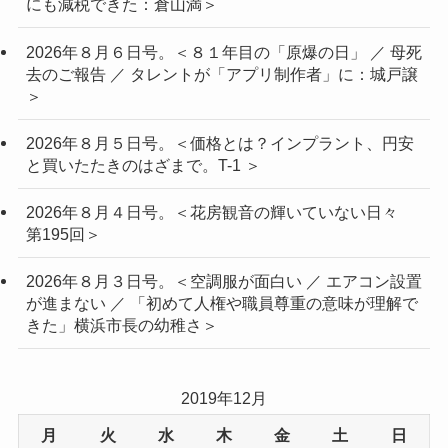
にも減税できた：倉山満＞
2026年８月６日号。＜８１年目の「原爆の日」 ／ 母死
去のご報告 ／ タレントが「アプリ制作者」に：城戸譲
＞
2026年８月５日号。＜価格とは？インプラント、円安
と買いたたきのはざまで。T-1 ＞
2026年８月４日号。＜花房観音の輝いていない日々
第195回＞
2026年８月３日号。＜空調服が面白い ／ エアコン設置
が進まない ／ 「初めて人権や職員尊重の意味が理解で
きた」横浜市長の幼稚さ＞
2019年12月
月
火
水
木
金
土
日