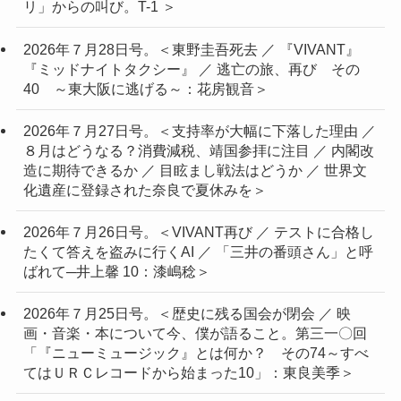
リ」からの叫び。T-1 ＞
2026年７月28日号。＜東野圭吾死去 ／ 『VIVANT』
『ミッドナイトタクシー』 ／ 逃亡の旅、再び その
40 ～東大阪に逃げる～：花房観音＞
2026年７月27日号。＜支持率が大幅に下落した理由 ／
８月はどうなる？消費減税、靖国参拝に注目 ／ 内閣改
造に期待できるか ／ 目眩まし戦法はどうか ／ 世界文
化遺産に登録された奈良で夏休みを＞
2026年７月26日号。＜VIVANT再び ／ テストに合格し
たくて答えを盗みに行くAI ／ 「三井の番頭さん」と呼
ばれて─井上馨 10：漆嶋稔＞
2026年７月25日号。＜歴史に残る国会が閉会 ／ 映
画・音楽・本について今、僕が語ること。第三一〇回
「『ニューミュージック』とは何か？ その74～すべ
てはＵＲＣレコードから始まった10」：東良美季＞