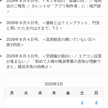
2026年８月６日号。＜８１年目の「原爆の日」 ／ 母死
去のご報告 ／ タレントが「アプリ制作者」に：城戸譲
＞
2026年８月５日号。＜価格とは？インプラント、円安
と買いたたきのはざまで。T-1 ＞
2026年８月４日号。＜花房観音の輝いていない日々
第195回＞
2026年８月３日号。＜空調服が面白い ／ エアコン設置
が進まない ／ 「初めて人権や職員尊重の意味が理解で
きた」横浜市長の幼稚さ＞
2020年2月
月
火
水
木
金
土
日
1
2