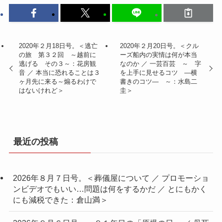
2020年２月18日号。＜逃亡
2020年２月20日号。＜クル
の旅 第３２回 ～越前に
ーズ船内の実情は何が本当
逃げる その３～：花房観
なのか ／ 一芸百芸 ～ 字
音 ／ 本当に恐れることは３
を上手に見せるコツ ―横
ヶ月先に来る～煽るわけで
書きのコツ― ～：水島二
はないけれど＞
圭＞
最近の投稿
2026年８月７日号。＜葬儀屋について ／ プロモーショ
ンビデオでもいい…問題は何をするかだ ／ とにもかく
にも減税できた：倉山満＞