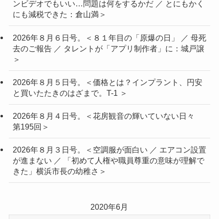
ンビデオでもいい…問題は何をするかだ ／ とにもかく
にも減税できた：倉山満＞
2026年８月６日号。＜８１年目の「原爆の日」 ／ 母死
去のご報告 ／ タレントが「アプリ制作者」に：城戸譲
＞
2026年８月５日号。＜価格とは？インプラント、円安
と買いたたきのはざまで。T-1 ＞
2026年８月４日号。＜花房観音の輝いていない日々
第195回＞
2026年８月３日号。＜空調服が面白い ／ エアコン設置
が進まない ／ 「初めて人権や職員尊重の意味が理解で
きた」横浜市長の幼稚さ＞
2020年6月