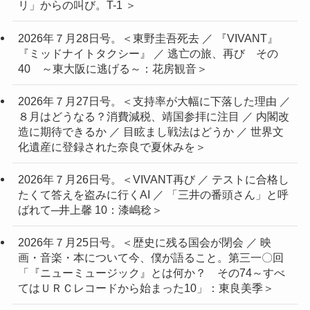
リ」からの叫び。T-1 ＞
2026年７月28日号。＜東野圭吾死去 ／ 『VIVANT』
『ミッドナイトタクシー』 ／ 逃亡の旅、再び その
40 ～東大阪に逃げる～：花房観音＞
2026年７月27日号。＜支持率が大幅に下落した理由 ／
８月はどうなる？消費減税、靖国参拝に注目 ／ 内閣改
造に期待できるか ／ 目眩まし戦法はどうか ／ 世界文
化遺産に登録された奈良で夏休みを＞
2026年７月26日号。＜VIVANT再び ／ テストに合格し
たくて答えを盗みに行くAI ／ 「三井の番頭さん」と呼
ばれて─井上馨 10：漆嶋稔＞
2026年７月25日号。＜歴史に残る国会が閉会 ／ 映
画・音楽・本について今、僕が語ること。第三一〇回
「『ニューミュージック』とは何か？ その74～すべ
てはＵＲＣレコードから始まった10」：東良美季＞