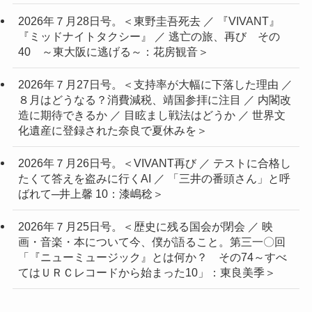
2026年７月28日号。＜東野圭吾死去 ／ 『VIVANT』
『ミッドナイトタクシー』 ／ 逃亡の旅、再び その
40 ～東大阪に逃げる～：花房観音＞
2026年７月27日号。＜支持率が大幅に下落した理由 ／
８月はどうなる？消費減税、靖国参拝に注目 ／ 内閣改
造に期待できるか ／ 目眩まし戦法はどうか ／ 世界文
化遺産に登録された奈良で夏休みを＞
2026年７月26日号。＜VIVANT再び ／ テストに合格し
たくて答えを盗みに行くAI ／ 「三井の番頭さん」と呼
ばれて─井上馨 10：漆嶋稔＞
2026年７月25日号。＜歴史に残る国会が閉会 ／ 映
画・音楽・本について今、僕が語ること。第三一〇回
「『ニューミュージック』とは何か？ その74～すべ
てはＵＲＣレコードから始まった10」：東良美季＞