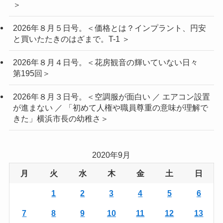
＞
2026年８月５日号。＜価格とは？インプラント、円安
と買いたたきのはざまで。T-1 ＞
2026年８月４日号。＜花房観音の輝いていない日々
第195回＞
2026年８月３日号。＜空調服が面白い ／ エアコン設置
が進まない ／ 「初めて人権や職員尊重の意味が理解で
きた」横浜市長の幼稚さ＞
2020年9月
月
火
水
木
金
土
日
1
2
3
4
5
6
7
8
9
10
11
12
13