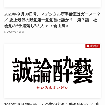
2020年９月30日号。＜デジタル庁準備室はガースー？
／ 史上最低の野党第一党党首は誰か？ 第７話 社
会党の“予選落ち”の人々 ：倉山満＞
2020年9月30日
誠論酔藝
2020年９月29日号。＜企業が大きく動き始めた ／ 逃