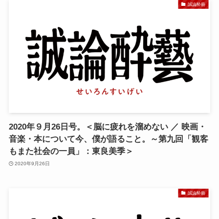
誠論酔藝
2020年９月26日号。＜脳に疲れを溜めない ／ 映画・
音楽・本について今、僕が語ること。～第九回「観客
もまた社会の一員」：東良美季＞
2020年9月26日
誠論酔藝