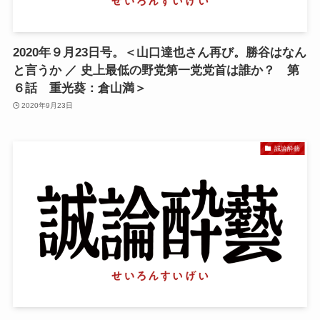
2020年９月23日号。＜山口達也さん再び。勝谷はなん
と言うか ／ 史上最低の野党第一党党首は誰か？ 第
６話 重光葵：倉山満＞
2020年9月23日
誠論酔藝