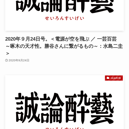
2020年９月24日号。＜電源が空を飛ぶ ／ 一芸百芸
～啄木の天才性。勝谷さんに繋がるもの～：水島二圭
＞
2020年9月24日
誠論酔藝