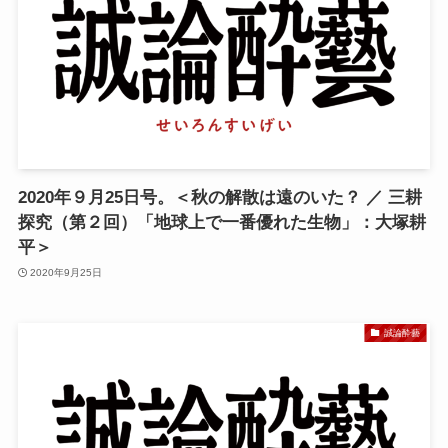
2020年９月25日号。＜秋の解散は遠のいた？ ／ 三耕
探究（第２回）「地球上で一番優れた生物」：大塚耕
平＞
2020年9月25日
誠論酔藝