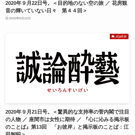
2020年９月22日号。＜目的地のない空の旅 ／ 花房観
音の輝いていない日々 第４４回＞
2020年9月22日
誠論酔藝
2020年９月21日号。＜驚異的な支持率の菅内閣で注目
の人物 ／ 座間市は女性に期待 ／ 『心に沁みる掲示板
のことば』第13回 「お彼岸」と掲示板のことば：江
田智昭＞