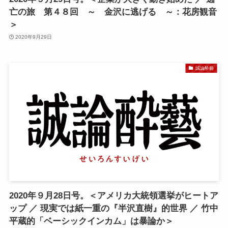
亡の旅 第４８回 ～ 金沢に逃げる ～：花房観音
＞
2020年9月29日
誠論酔藝
2020年９月28日号。＜アメリカ大統領選挙がヒートア
ップ ／ 現実では紙一重の『半沢直樹』的世界 ／ 竹中
平蔵的「ベーシックインカム」は暴論か＞