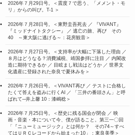
2026年７月29日号。＜震度７で思う、「メメント・モ
リ」からの叫び。T-1 ＞
2026年７月28日号。＜東野圭吾死去 ／ 『VIVANT』
『ミッドナイトタクシー』 ／ 逃亡の旅、再び その
40 ～東大阪に逃げる～：花房観音＞
2026年７月27日号。＜支持率が大幅に下落した理由 ／
８月はどうなる？消費減税、靖国参拝に注目 ／ 内閣改
造に期待できるか ／ 目眩まし戦法はどうか ／ 世界文
化遺産に登録された奈良で夏休みを＞
2026年７月26日号。＜VIVANT再び ／ テストに合格し
たくて答えを盗みに行くAI ／ 「三井の番頭さん」と呼
ばれて─井上馨 10：漆嶋稔＞
2026年７月25日号。＜歴史に残る国会が閉会 ／ 映
画・音楽・本について今、僕が語ること。第三一〇回
「『ニューミュージック』とは何か？ その74～すべ
てはＵＲＣレコードから始まった10」：東良美季＞