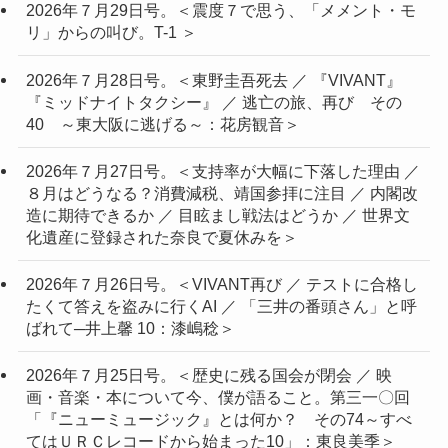
2026年７月29日号。＜震度７で思う、「メメント・モ
リ」からの叫び。T-1 ＞
2026年７月28日号。＜東野圭吾死去 ／ 『VIVANT』
『ミッドナイトタクシー』 ／ 逃亡の旅、再び その
40 ～東大阪に逃げる～：花房観音＞
2026年７月27日号。＜支持率が大幅に下落した理由 ／
８月はどうなる？消費減税、靖国参拝に注目 ／ 内閣改
造に期待できるか ／ 目眩まし戦法はどうか ／ 世界文
化遺産に登録された奈良で夏休みを＞
2026年７月26日号。＜VIVANT再び ／ テストに合格し
たくて答えを盗みに行くAI ／ 「三井の番頭さん」と呼
ばれて─井上馨 10：漆嶋稔＞
2026年７月25日号。＜歴史に残る国会が閉会 ／ 映
画・音楽・本について今、僕が語ること。第三一〇回
「『ニューミュージック』とは何か？ その74～すべ
てはＵＲＣレコードから始まった10」：東良美季＞