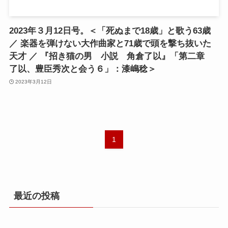
2023年３月12日号。＜「死ぬまで18歳」と歌う63歳
／ 楽器を弾けない大作曲家と71歳で頭を撃ち抜いた
天才 ／ 『招き猫の男 小説 角倉了以』「第二章
了以、豊臣秀次と会う６」：漆嶋稔＞
2023年3月12日
1
最近の投稿