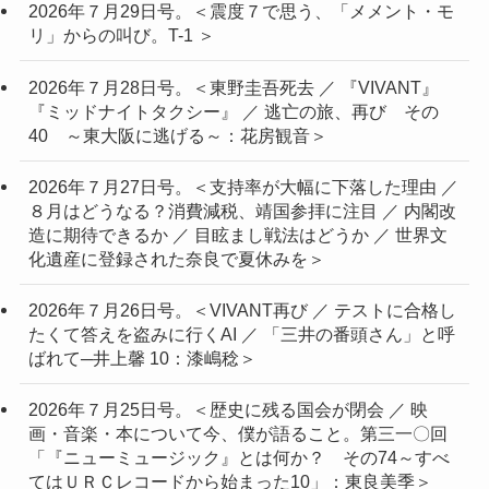
2026年７月29日号。＜震度７で思う、「メメント・モ
リ」からの叫び。T-1 ＞
2026年７月28日号。＜東野圭吾死去 ／ 『VIVANT』
『ミッドナイトタクシー』 ／ 逃亡の旅、再び その
40 ～東大阪に逃げる～：花房観音＞
2026年７月27日号。＜支持率が大幅に下落した理由 ／
８月はどうなる？消費減税、靖国参拝に注目 ／ 内閣改
造に期待できるか ／ 目眩まし戦法はどうか ／ 世界文
化遺産に登録された奈良で夏休みを＞
2026年７月26日号。＜VIVANT再び ／ テストに合格し
たくて答えを盗みに行くAI ／ 「三井の番頭さん」と呼
ばれて─井上馨 10：漆嶋稔＞
2026年７月25日号。＜歴史に残る国会が閉会 ／ 映
画・音楽・本について今、僕が語ること。第三一〇回
「『ニューミュージック』とは何か？ その74～すべ
てはＵＲＣレコードから始まった10」：東良美季＞