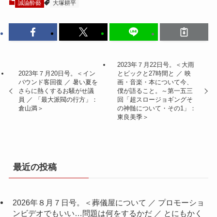
誠論酔藝
大塚耕平
2023年７月22日号。＜大雨
2023年７月20日号。＜イン
とビックと27時間と ／ 映
バウンド客回復 ／ 暑い夏を
画・音楽・本について今、
さらに熱くするお騒がせ議
僕が語ること。～第一五三
員 ／ 「最大派閥の行方」：
回「超スロージョギングそ
倉山満＞
の神髄について・その1」：
東良美季＞
最近の投稿
2026年８月７日号。＜葬儀屋について ／ プロモーショ
ンビデオでもいい…問題は何をするかだ ／ とにもかく