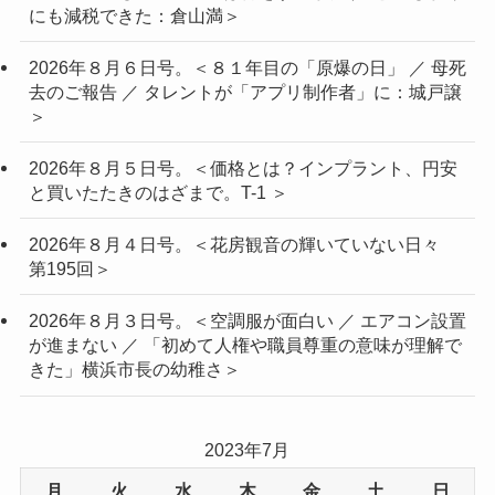
にも減税できた：倉山満＞
2026年８月６日号。＜８１年目の「原爆の日」 ／ 母死
去のご報告 ／ タレントが「アプリ制作者」に：城戸譲
＞
2026年８月５日号。＜価格とは？インプラント、円安
と買いたたきのはざまで。T-1 ＞
2026年８月４日号。＜花房観音の輝いていない日々
第195回＞
2026年８月３日号。＜空調服が面白い ／ エアコン設置
が進まない ／ 「初めて人権や職員尊重の意味が理解で
きた」横浜市長の幼稚さ＞
2023年7月
月
火
水
木
金
土
日