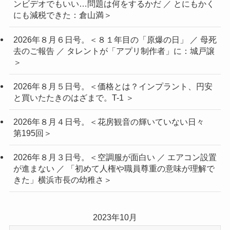
ンビデオでもいい…問題は何をするかだ ／ とにもかく
にも減税できた：倉山満＞
2026年８月６日号。＜８１年目の「原爆の日」 ／ 母死
去のご報告 ／ タレントが「アプリ制作者」に：城戸譲
＞
2026年８月５日号。＜価格とは？インプラント、円安
と買いたたきのはざまで。T-1 ＞
2026年８月４日号。＜花房観音の輝いていない日々
第195回＞
2026年８月３日号。＜空調服が面白い ／ エアコン設置
が進まない ／ 「初めて人権や職員尊重の意味が理解で
きた」横浜市長の幼稚さ＞
2023年10月