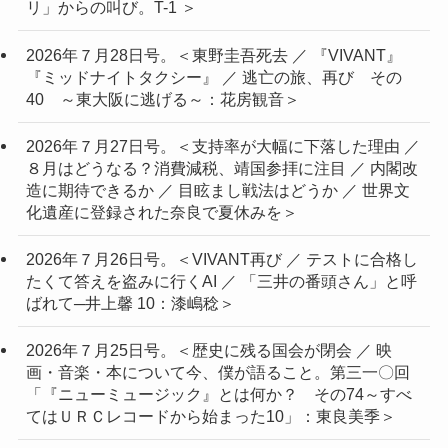
リ」からの叫び。T-1 ＞
2026年７月28日号。＜東野圭吾死去 ／ 『VIVANT』
『ミッドナイトタクシー』 ／ 逃亡の旅、再び その
40 ～東大阪に逃げる～：花房観音＞
2026年７月27日号。＜支持率が大幅に下落した理由 ／
８月はどうなる？消費減税、靖国参拝に注目 ／ 内閣改
造に期待できるか ／ 目眩まし戦法はどうか ／ 世界文
化遺産に登録された奈良で夏休みを＞
2026年７月26日号。＜VIVANT再び ／ テストに合格し
たくて答えを盗みに行くAI ／ 「三井の番頭さん」と呼
ばれて─井上馨 10：漆嶋稔＞
2026年７月25日号。＜歴史に残る国会が閉会 ／ 映
画・音楽・本について今、僕が語ること。第三一〇回
「『ニューミュージック』とは何か？ その74～すべ
てはＵＲＣレコードから始まった10」：東良美季＞