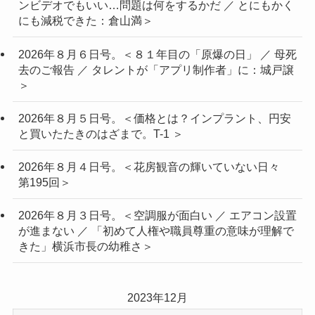
ンビデオでもいい…問題は何をするかだ ／ とにもかく
にも減税できた：倉山満＞
2026年８月６日号。＜８１年目の「原爆の日」 ／ 母死
去のご報告 ／ タレントが「アプリ制作者」に：城戸譲
＞
2026年８月５日号。＜価格とは？インプラント、円安
と買いたたきのはざまで。T-1 ＞
2026年８月４日号。＜花房観音の輝いていない日々
第195回＞
2026年８月３日号。＜空調服が面白い ／ エアコン設置
が進まない ／ 「初めて人権や職員尊重の意味が理解で
きた」横浜市長の幼稚さ＞
2023年12月