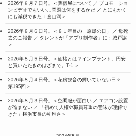
2026年８月７日号。＜葬儀屋について ／ プロモーショ
ンビデオでもいい…問題は何をするかだ ／ とにもかく
にも減税できた：倉山満＞
2026年８月６日号。＜８１年目の「原爆の日」 ／ 母死
去のご報告 ／ タレントが「アプリ制作者」に：城戸譲
＞
2026年８月５日号。＜価格とは？インプラント、円安
と買いたたきのはざまで。T-1 ＞
2026年８月４日号。＜花房観音の輝いていない日々
第195回＞
2026年８月３日号。＜空調服が面白い ／ エアコン設置
が進まない ／ 「初めて人権や職員尊重の意味が理解で
きた」横浜市長の幼稚さ＞
2024年5月