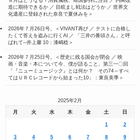
８月はどうなる？消費減税、靖国参拝に注目 ／ 内閣改
造に期待できるか ／ 目眩まし戦法はどうか ／ 世界文
化遺産に登録された奈良で夏休みを＞
2026年７月26日号。＜VIVANT再び ／ テストに合格し
たくて答えを盗みに行くAI ／ 「三井の番頭さん」と呼
ばれて─井上馨 10：漆嶋稔＞
2026年７月25日号。＜歴史に残る国会が閉会 ／ 映
画・音楽・本について今、僕が語ること。第三一〇回
「『ニューミュージック』とは何か？ その74～すべ
てはＵＲＣレコードから始まった10」：東良美季＞
2025年2月
月
火
水
木
金
土
日
1
2
3
4
5
6
7
8
9