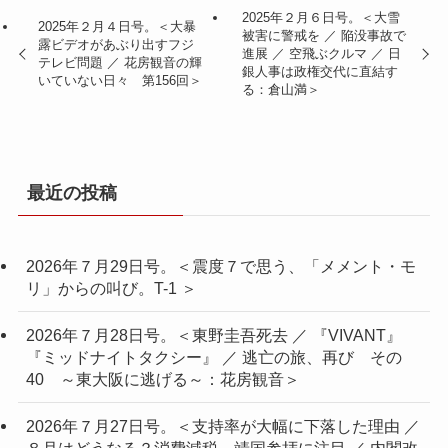
2025年２月６日号。＜大雪
2025年２月４日号。＜大暴
被害に警戒を ／ 陥没事故で
露ビデオがあぶり出すフジ
進展 ／ 空飛ぶクルマ ／ 日
テレビ問題 ／ 花房観音の輝
銀人事は政権交代に直結す
いていない日々 第156回＞
る：倉山満＞
最近の投稿
2026年７月29日号。＜震度７で思う、「メメント・モ
リ」からの叫び。T-1 ＞
2026年７月28日号。＜東野圭吾死去 ／ 『VIVANT』
『ミッドナイトタクシー』 ／ 逃亡の旅、再び その
40 ～東大阪に逃げる～：花房観音＞
2026年７月27日号。＜支持率が大幅に下落した理由 ／