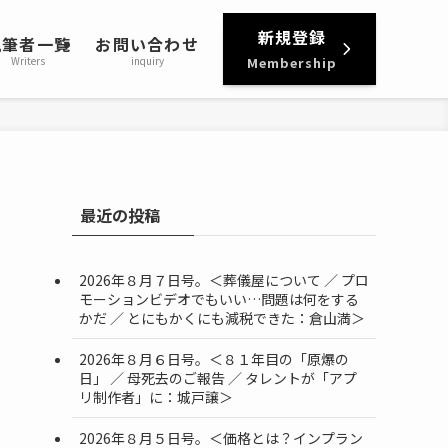
新規登録
執筆者一覧
お問い合わせ
Writers
inquiry
Membership
最近の投稿
2026年８月７日号。＜葬儀屋について ／ プロ
モーションビデオでもいい…問題は何をする
かだ ／ とにもかくにも減税できた：倉山満＞
2026年８月６日号。＜８１年目の「原爆の
日」 ／ 母死去のご報告 ／ タレントが「アプ
リ制作者」に：城戸譲＞
2026年８月５日号。＜価格とは？インプラン