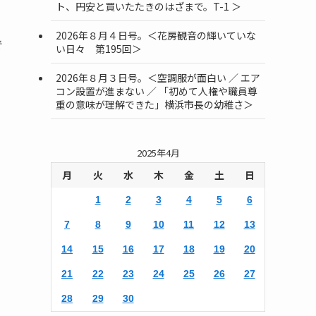
ト、円安と買いたたきのはざまで。T-1 ＞
2026年８月４日号。＜花房観音の輝いていな
で
い日々 第195回＞
2026年８月３日号。＜空調服が面白い ／ エア
コン設置が進まない ／ 「初めて人権や職員尊
重の意味が理解できた」横浜市長の幼稚さ＞
ク
2025年4月
月
火
水
木
金
土
日
1
2
3
4
5
6
7
8
9
10
11
12
13
14
15
16
17
18
19
20
21
22
23
24
25
26
27
28
29
30