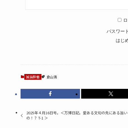
ロ
パスワー
はじ
誠論酔藝
倉山満
2025年４月16日号。＜万博日記。愛ある文句の先にある旨い
の！？ T-1 ＞