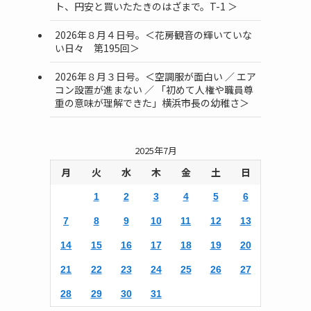
ト、円安と買いたたきのはざまで。T-1 ＞
2026年８月４日号。＜花房観音の輝いていな
い日々 第195回＞
2026年８月３日号。＜空調服が面白い ／ エア
コン設置が進まない ／ 「初めて人権や職員尊
重の意味が理解できた」横浜市長の幼稚さ＞
2025年7月
。
月
火
水
木
金
土
日
1
2
3
4
5
6
7
8
9
10
11
12
13
14
15
16
17
18
19
20
21
22
23
24
25
26
27
ク
28
29
30
31