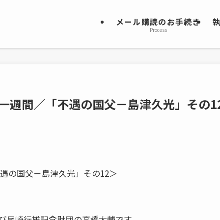
メール購読のお手続き
Process
う一週間／「不遇の国父－島津久光」その1
不遇の国父－島津久光」その12＞
び尾崎行雄記念財団の高橋大輔です。