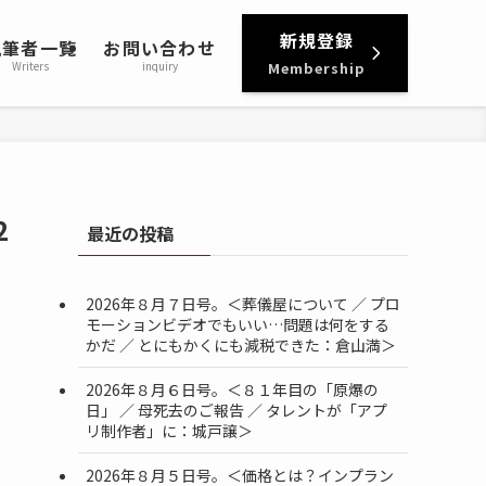
新規登録
執筆者一覧
お問い合わせ
Writers
inquiry
Membership
2
最近の投稿
2026年８月７日号。＜葬儀屋について ／ プロ
モーションビデオでもいい…問題は何をする
かだ ／ とにもかくにも減税できた：倉山満＞
2026年８月６日号。＜８１年目の「原爆の
日」 ／ 母死去のご報告 ／ タレントが「アプ
リ制作者」に：城戸譲＞
2026年８月５日号。＜価格とは？インプラン