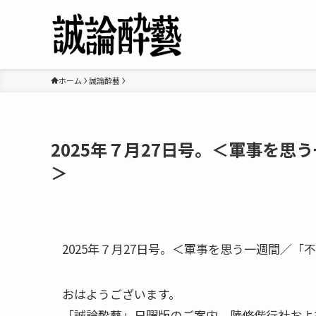
ホーム
誠論酔藝
2025年７月27日号。＜軍事を思
＞
2025年７月27日号。＜軍事を思う一週間／「
おはようございます。
「誠論酔藝」日曜版のご案内、陸修偕行社およ