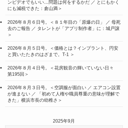
ンビデオでもいい…問題は何をするかだ ／ とにもかく
にも減税できた：倉山満＞
2026年８月６日号。＜８１年目の「原爆の日」 ／ 母死
去のご報告 ／ タレントが「アプリ制作者」に：城戸譲
＞
2026年８月５日号。＜価格とは？インプラント、円安
と買いたたきのはざまで。T-1 ＞
2026年８月４日号。＜花房観音の輝いていない日々
第195回＞
2026年８月３日号。＜空調服が面白い ／ エアコン設置
が進まない ／ 「初めて人権や職員尊重の意味が理解で
きた」横浜市長の幼稚さ＞
2025年9月